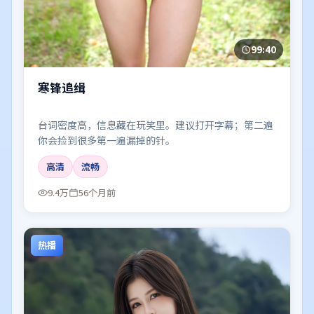
99:40
寒锋追缉
台词密度高，信息藏在玩笑里。建议打开字幕；第二遍
你会捡到很多第一遍漏掉的针。
高清
流畅
9.4万
56个月前
热播