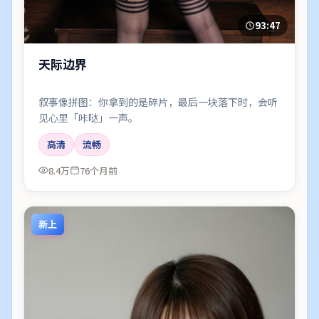
93:47
天际边界
叙事像拼图：你拿到的是碎片，最后一块落下时，会听
见心里「咔哒」一声。
高清
流畅
8.4万
76个月前
新上