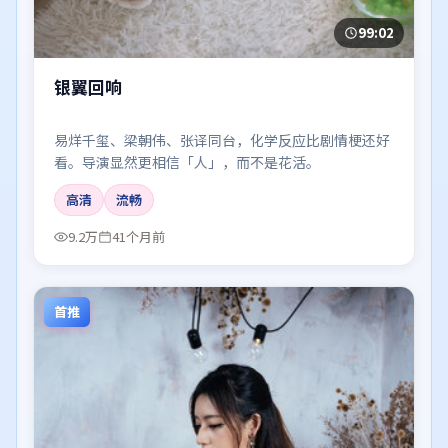
99:02
银翼回响
易烊千玺、梁朝伟、张译同台，化学反应比剧情梗还好
看。导演显然更相信「人」，而不是花活。
高清
流畅
9.2万
41个月前
首推