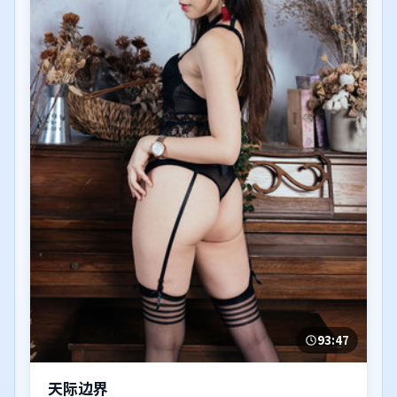
93:47
天际边界