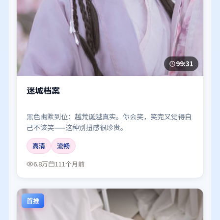
99:31
迷城档案
黑色幽默到位：越荒诞越真实。你会笑，笑完又觉得自
己不该笑——这种别扭感很珍贵。
高清
流畅
6.8万
111个月前
首推