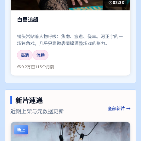
88:38
白昼追缉
镜头常贴着人物呼吸：焦虑、疲惫、侥幸。河正宇的一
场独角戏，几乎只靠微表情撑满整场戏的张力。
高清
流畅
9.2万
115个月前
新片速递
全部新片 →
近期上架与元数据更新
新上