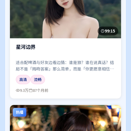
99:15
星河边界
适合配啤酒与好友边看边猜：谁是狼？谁在说真话？结
局不是「揭晓答案」那么简单，而是「你更愿意相信
谁」。
高清
流畅
9.3万
87个月前
热播