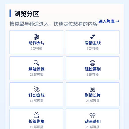
浏览分区
进入片库 →
按类型与频道进入，快速定位想看的内容
🎬
💕
动作大片
爱情主线
5
部可播
8
部可播
🔍
😄
悬疑惊悚
轻松喜剧
23
部可播
8
部可播
🚀
📖
科幻奇想
剧情长片
15
部可播
28
部可播
📺
🎌
长篇剧集
动画番组
19
部可播
25
部可播