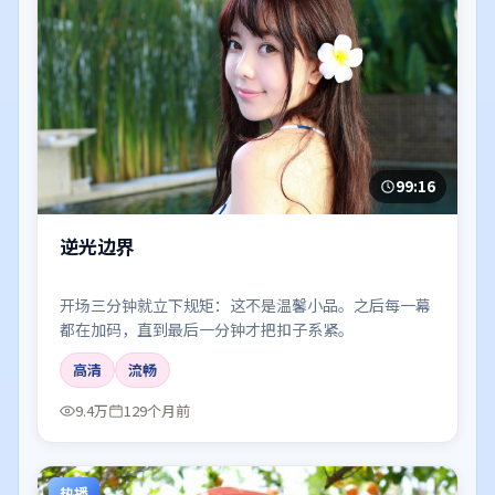
99:16
逆光边界
开场三分钟就立下规矩：这不是温馨小品。之后每一幕
都在加码，直到最后一分钟才把扣子系紧。
高清
流畅
9.4万
129个月前
热播