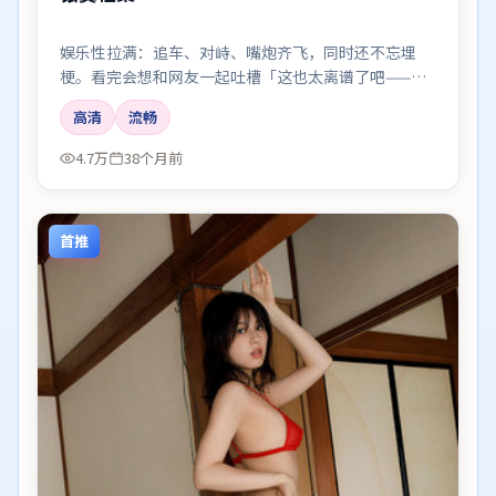
娱乐性拉满：追车、对峙、嘴炮齐飞，同时还不忘埋
梗。看完会想和网友一起吐槽「这也太离谱了吧——但
好爽」。
高清
流畅
4.7万
38个月前
首推