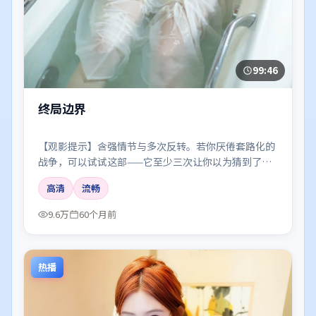
99:46
终局边界
【观影提示】含强情节与多次反转。若你厌倦套路化的
战争，可以试试这部——它至少三次让你以为猜到了真
相。
高清
流畅
9.6万
60个月前
热播