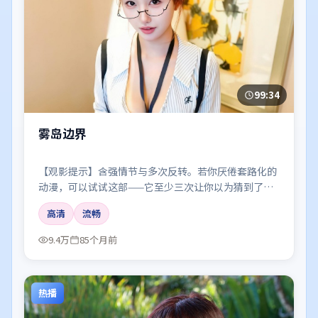
99:34
雾岛边界
【观影提示】含强情节与多次反转。若你厌倦套路化的
动漫，可以试试这部——它至少三次让你以为猜到了真
相。
高清
流畅
9.4万
85个月前
热播