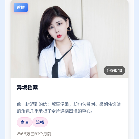
首推
99:43
异境档案
像一封迟到的信：叙事温柔，却句句带刺。梁朝伟饰演
的角色几乎承担了全片道德困境的重心。
高清
流畅
6.5万
92个月前